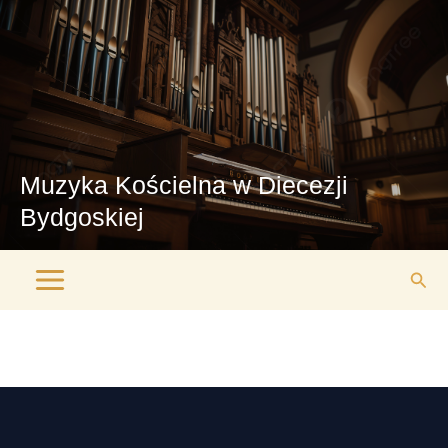
Przejdź
Main
do
Menu
treści
Muzyka Kościelna w Diecezji
Bydgoskiej
Szuk