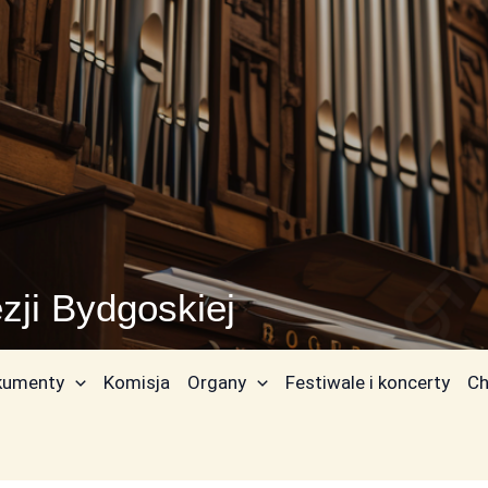
zji Bydgoskiej
kumenty
Komisja
Organy
Festiwale i koncerty
Ch