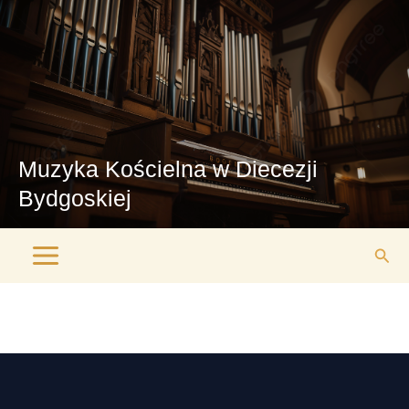
Przejdź
Main
do
Menu
treści
Muzyka Kościelna w Diecezji
Bydgoskiej
Szuk