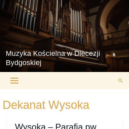
Przejdź
Main
do
Menu
treści
Muzyka Kościelna w Diecezji
Bydgoskiej
Szuk
Dekanat Wysoka
Wysoka – Parafia pw.
Wysoka