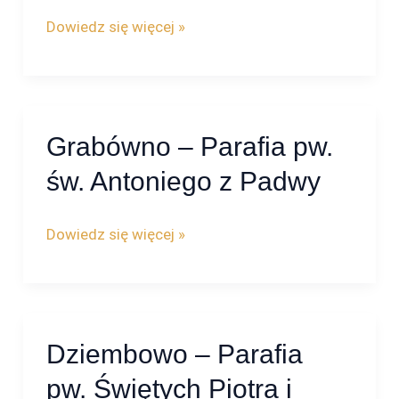
pw.
Dowiedz się więcej »
św.
Andrzeja
Boboli
Grabówno – Parafia pw.
Grabówno
–
św. Antoniego z Padwy
Parafia
pw.
Dowiedz się więcej »
św.
Antoniego
z
Padwy
Dziembowo – Parafia
Dziembowo
–
pw. Świętych Piotra i