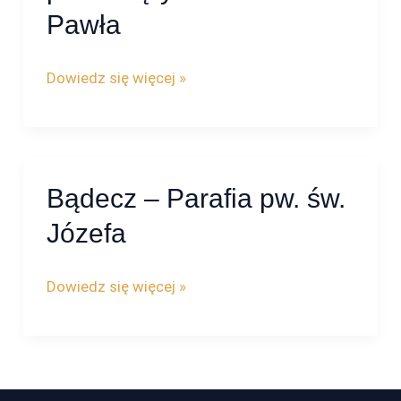
Parafia
Pawła
pw. Świętych
Piotra
Dowiedz się więcej »
i
Pawła
Bądecz – Parafia pw. św.
Bądecz
–
Józefa
Parafia
pw.
Dowiedz się więcej »
św.
Józefa