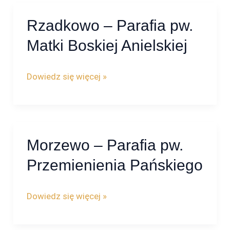
i
Rzadkowo – Parafia pw.
Rzadkowo
Matki
–
Bożej
Matki Boskiej Anielskiej
Parafia
Szkaplerznej
pw.
Dowiedz się więcej »
Matki
Boskiej
Anielskiej
Morzewo – Parafia pw.
Morzewo
–
Przemienienia Pańskiego
Parafia
pw.
Dowiedz się więcej »
Przemienienia
Pańskiego