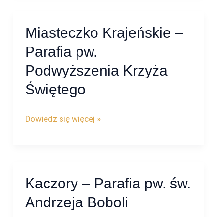
Miasteczko Krajeńskie –
Miasteczko
Krajeńskie
Parafia pw.
–
Podwyższenia Krzyża
Parafia
Świętego
pw.
Podwyższenia
Dowiedz się więcej »
Krzyża
Świętego
Kaczory – Parafia pw. św.
Kaczory
–
Andrzeja Boboli
Parafia