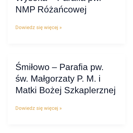
–
NMP Różańcowej
Parafia
pw.
Dowiedz się więcej »
NMP
Różańcowej
Śmiłowo – Parafia pw.
Śmiłowo
–
św. Małgorzaty P. M. i
Parafia
Matki Bożej Szkaplerznej
pw.
św.
Dowiedz się więcej »
Małgorzaty
P.
M.