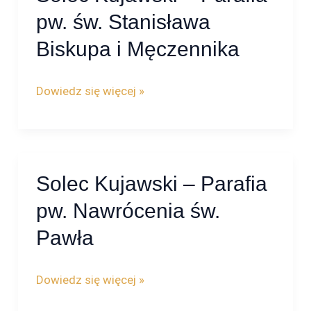
Kujawski
pw. św. Stanisława
–
Biskupa i Męczennika
Parafia
pw.
Dowiedz się więcej »
św.
Stanisława
Biskupa
i
Solec Kujawski – Parafia
Solec
Męczennika
Kujawski
pw. Nawrócenia św.
–
Pawła
Parafia
pw.
Dowiedz się więcej »
Nawrócenia św.
Pawła