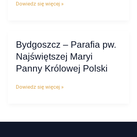
Parafia
Dowiedz się więcej »
pw.
bł.
Michała
Kozala
Bydgoszcz – Parafia pw.
Bydgoszcz
–
Najświętszej Maryi
Parafia
Panny Królowej Polski
pw.
Najświętszej
Dowiedz się więcej »
Maryi
Panny
Królowej
Polski