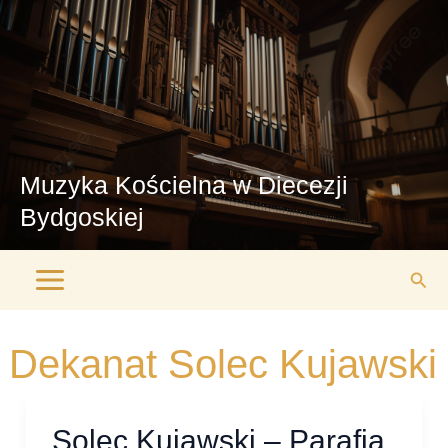
Przejdź
Main
do
Menu
treści
Muzyka Kościelna w Diecezji
Bydgoskiej
Szuk
Dekanat Solec Kujawski
Solec Kujawski – Parafia
Solec