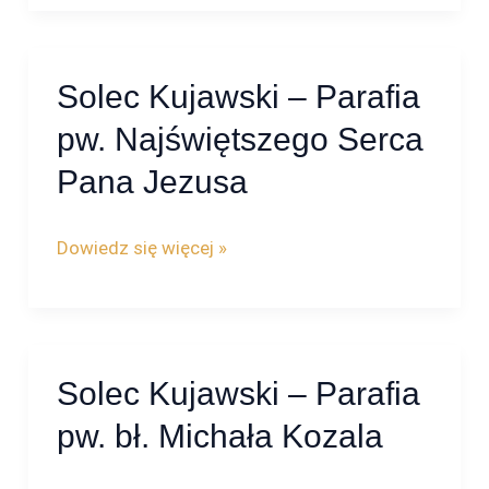
Solec Kujawski – Parafia
Solec
Kujawski
pw. Najświętszego Serca
–
Pana Jezusa
Parafia
pw.
Dowiedz się więcej »
Najświętszego
Serca
Pana
Jezusa
Solec Kujawski – Parafia
Solec
Kujawski
pw. bł. Michała Kozala
–