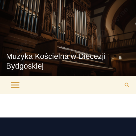
Przejdź
Main
do
Menu
treści
Muzyka Kościelna w Diecezji
Bydgoskiej
Szuk