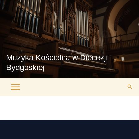
Przejdź
Main
do
Menu
treści
Muzyka Kościelna w Diecezji
Bydgoskiej
Szuk