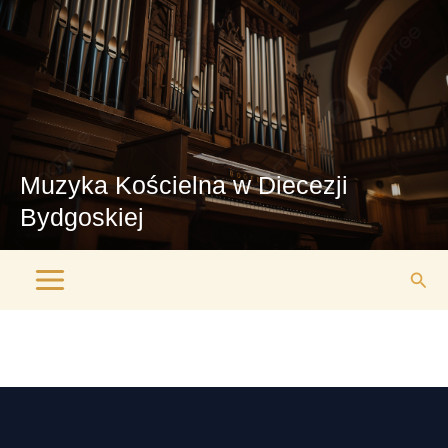
Przejdź
Main
do
Menu
treści
Muzyka Kościelna w Diecezji
Bydgoskiej
Szuk