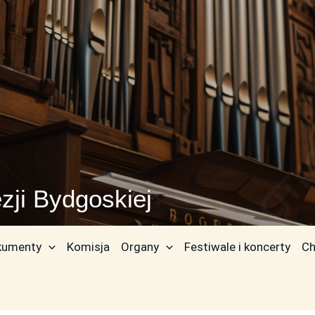
zji Bydgoskiej
kumenty
Komisja
Organy
Festiwale i koncerty
Ch