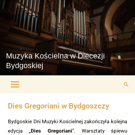
Przejdź
Main
do
Menu
treści
Muzyka Kościelna w Diecezji
Bydgoskiej
Szuk
Dies Gregoriani w Bydgoszczy
Bydgoskie Dni Muzyki Kościelnej zakończyła kolejna
edycja „
Dies Gregoriani
”. Warsztaty śpiewu