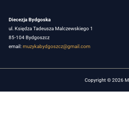
Diecezja Bydgoska
ul. Księdza Tadeusza Malczewskiego 1
85-104 Bydgoszcz
email:
muzykabydgoszcz@gmail.com
Copyright © 2026 Mu