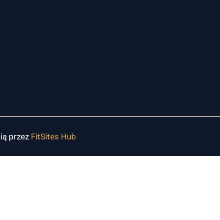
ią przez
FitSites Hub