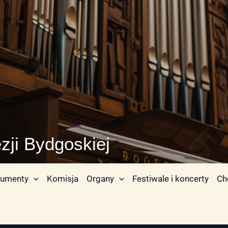
zji Bydgoskiej
umenty
Komisja
Organy
Festiwale i koncerty
Ch