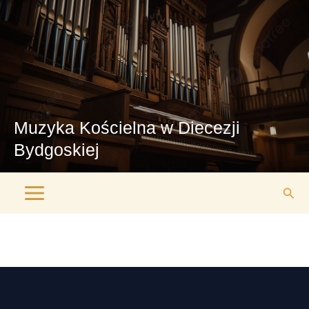
Przejdź
Main
do
Menu
treści
Muzyka Kościelna w Diecezji
Bydgoskiej
Szuk