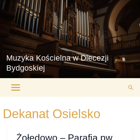
Przejdź
Main
do
Menu
treści
Muzyka Kościelna w Diecezji
Bydgoskiej
Szuk
Dekanat Osielsko
Żołędowo – Parafia pw.
Żołędowo