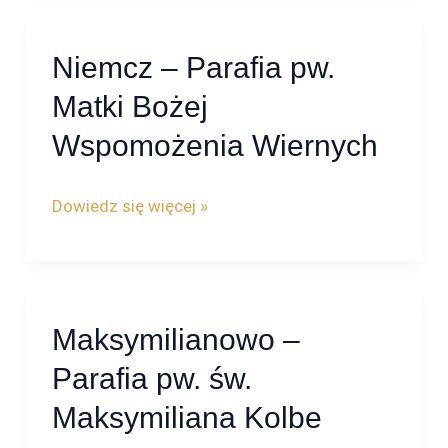
Niemcz – Parafia pw.
Niemcz
–
Matki Bożej
Parafia
Wspomożenia Wiernych
pw.
Matki
Dowiedz się więcej »
Bożej
Wspomożenia
Wiernych
Maksymilianowo –
Maksymilianowo
–
Parafia pw. św.
Parafia
Maksymiliana Kolbe
pw.