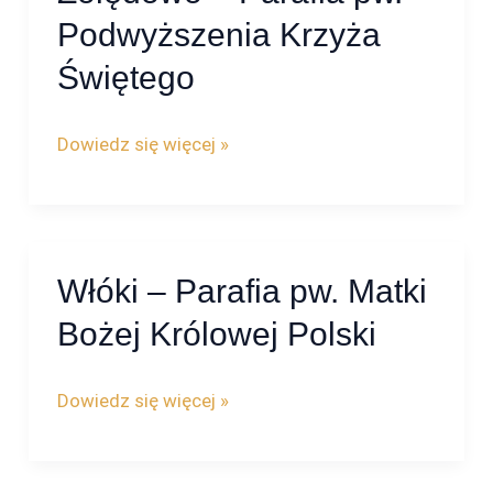
–
Podwyższenia Krzyża
Parafia
Świętego
pw.
Podwyższenia
Dowiedz się więcej »
Krzyża
Świętego
Włóki – Parafia pw. Matki
Włóki
–
Bożej Królowej Polski
Parafia
pw.
Dowiedz się więcej »
Matki
Bożej
Królowej