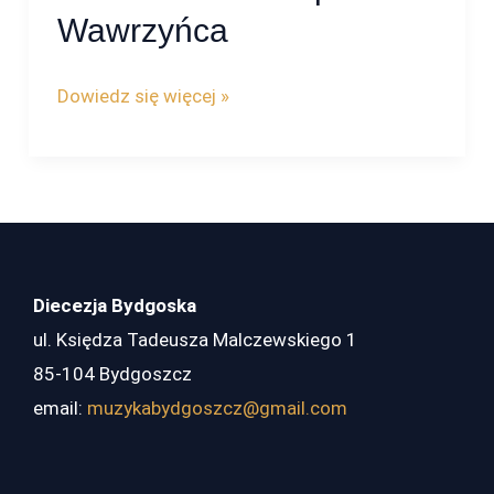
–
Wawrzyńca
Parafia
pw.
Dowiedz się więcej »
św.
Wawrzyńca
Diecezja Bydgoska
ul. Księdza Tadeusza Malczewskiego 1
85-104 Bydgoszcz
email:
muzykabydgoszcz@gmail.com