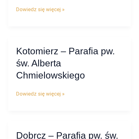
św.
Dowiedz się więcej »
Maksymiliana
Kolbe
Kotomierz – Parafia pw.
Kotomierz
–
św. Alberta
Parafia
Chmielowskiego
pw.
św.
Dowiedz się więcej »
Alberta
Chmielowskiego
Dobrcz – Parafia pw. św.
Dobrcz