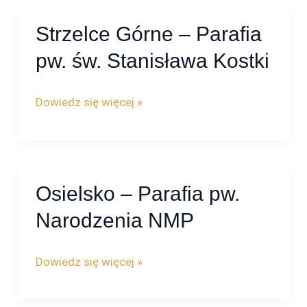
Polski
Strzelce Górne – Parafia
Strzelce
Górne
pw. św. Stanisława Kostki
–
Parafia
Dowiedz się więcej »
pw.
św.
Stanisława
Kostki
Osielsko – Parafia pw.
Osielsko
–
Narodzenia NMP
Parafia
pw.
Dowiedz się więcej »
Narodzenia
NMP