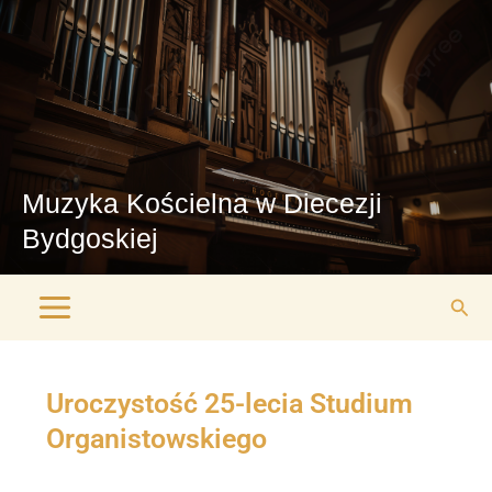
Przejdź
Main
do
Menu
treści
Muzyka Kościelna w Diecezji
Bydgoskiej
Szuk
Uroczystość 25-lecia Studium
Organistowskiego